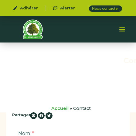
Adhérer
Alerter
Nous contacter
Co
Accueil
»
Contact
Partager :
Nom